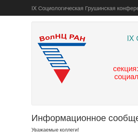
IX Социологическая Грушинская конфер
IX
секция
социал
Информационное
сообщ
Уважаемые коллеги!