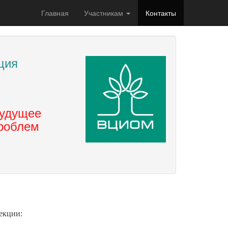
Главная
Участникам
Контакты
ция
будущее
проблем
екции: